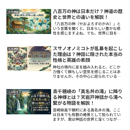
じ空に並んでいる姿を私たちは見ること
ができません。アマテラスとツクヨミが
会わない理由には、実は目を背けたくな
八百万の神は日本だけ？神道の歴
日本神話
るような、ある「事件」が...
史と世界との違いを解説！
「八百万の神（やおよろずのかみ）」と
いう言葉を聞くと、日本らしい豊かな感
性を感じますよね。でも、世界に目を向
けた時、これほど多くの神様を数える文
化は日本だけなのか、ふと疑問に思った
経験はありませんか？この記事では、神
スサノオノミコトが乱暴を起こし
日本神話
道の歴史を辿りながら、海...
た理由は？神話に隠された本当の
性格と英雄の素顔
神社の境内に足を踏み入れると、どこか
力強くて頼もしい空気を感じることはあ
りませんか。その中心に祀られているの
がスサノオノミコトである場合、彼は
「最強の英雄」として崇められている一
方で、神話の中ではとんでもない「乱暴
高千穂峡の「真名井の滝」に降り
九州地方
者」として描かれています。...
る神様とは？天岩戸神話から滝へ
繋がる物語を解説！
宮崎県高千穂町にある真名井の滝。ここ
は日本でも有数の絶景として知られてい
ますが、実は神話の世界と深くつながっ
ている場所です。柱状節理の切り立った
崖から流れ落ちる滝の姿は、まさに神様