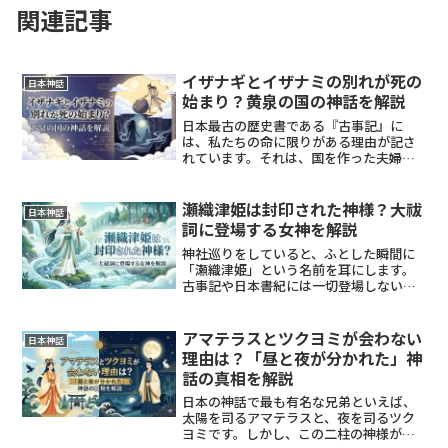
関連記事
イザナギとイザナミの別れが死の
日本神話
始まり？黄泉の国の神話を解説
日本最古の歴史書である『古事記』に
は、私たちの命に限りがある理由が記さ
れています。それは、国を作った夫婦神
であるイザナギとイザナミの、あまりに
も切ないお別れの話です。かつては共に
新しい島や神々を生み出していた二人
瀬織津姫は封印された神様？大祓
日本神話
が、なぜ決裂してしまったので...
詞に登場する女神を解説
神社巡りをしていると、ふとした瞬間に
「瀬織津姫」という名前を耳にします。
古事記や日本書紀には一切登場しないの
に、なぜか多くの人に愛され、大切にさ
れている不思議な神様です。これほど格
の高い神様が、なぜ歴史の表舞台から消
アマテラスとツクヨミが会わない
日本神話
えてしまったのでしょうか...
理由は？「昼と夜が分かれた」神
話の真相を解説
日本の神話で最も有名な兄弟といえば、
太陽を司るアマテラスと、夜を司るツク
ヨミです。しかし、この二柱の神様が同