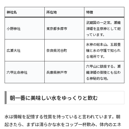
神社名
所在地
特徴
武蔵国の一之宮。瀬織
小野神社
東京都多摩市
津姫を主祭神として祀
っています。
水神の総本山。五穀豊
広瀬大社
奈良県河合町
穣と水の守護で知られ
る場所です。
六甲山に鎮座する。瀬
六甲比命神社
兵庫県神戸市
織津姫の御陵とも伝わ
る神秘的な地。
朝一番に美味しい水をゆっくりと飲む
水は情報を記憶する性質を持っていると言われています。朝
起きたら、まずは清らかな水をコップ一杯飲み、体内のエネ