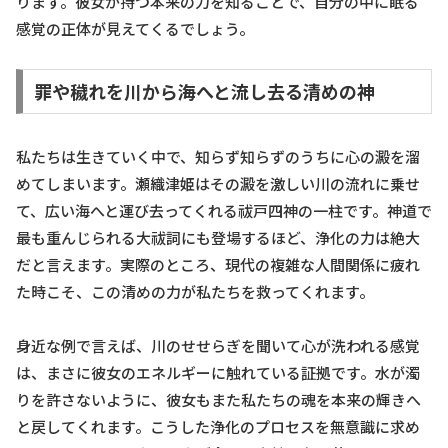
ります。彼女が持つ本来の力を知ることで、自分の中に眠る
感覚の正体が見えてくるでしょう。
罪や穢れを川から海へと流し去る清めの神
私たちは生きていく中で、知らず知らずのうちに心の澱を溜
めてしまいます。瀬織津姫はその澱を激しい川の流れに乗せ
て、広い海へと運び去ってくれる祓戸四神の一柱です。神道で
最も重んじられる大祓詞にも登場するほど、浄化の力は絶大
だと言えます。実際のところ、現代の複雑な人間関係に疲れ
た時こそ、この清めの力が私たちを救ってくれます。
身近な例で言えば、川のせせらぎを聞いて心が洗われる感覚
は、まさに彼女のエネルギーに触れている証拠です。水が濁
りを許さないように、彼女もまた私たちの魂を本来の輝きへ
と戻してくれます。こうした浄化のプロセスを無意識に求め