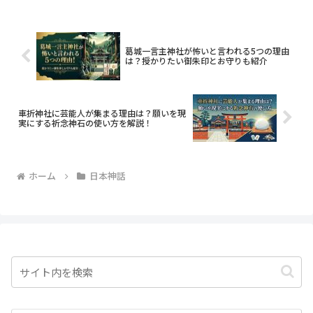
が降り立った地という言葉が似合いま
す。天照大御神が隠れた「天...
葛城一言主神社が怖いと言われる5つの理由
は？授かりたい御朱印とお守りも紹介
車折神社に芸能人が集まる理由は？願いを現
実にする祈念神石の使い方を解説！
ホーム
日本神話