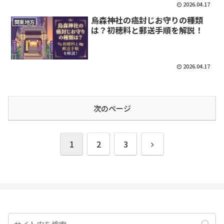
2026.04.17
烏森神社の癌封じお守りの種類
関東地方
は？初穂料と郵送手順を解説！
2026.04.17
次のページ
次
1
2
3
へ