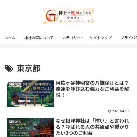
ホーム
神社の森について
カテゴリー
サイトマップ
プライバ
東京都
阿佐ヶ谷神明宮の八難除けとは？
関東地方
幸運を呼び込む強力なご利益を解
説！
2026.04.19
なぜ根津神社は「怖い」と言われ
関東地方
る？呼ばれる人の共通点や授かり
たい3つのご利益