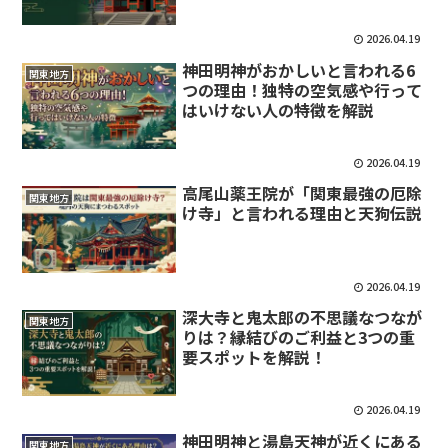
2026.04.19
神田明神がおかしいと言われる6
関東地方
つの理由！独特の空気感や行って
はいけない人の特徴を解説
2026.04.19
高尾山薬王院が「関東最強の厄除
関東地方
け寺」と言われる理由と天狗伝説
2026.04.19
深大寺と鬼太郎の不思議なつなが
関東地方
りは？縁結びのご利益と3つの重
要スポットを解説！
2026.04.19
神田明神と湯島天神が近くにある
関東地方