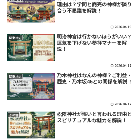
理由は？学問と商売の神様が隣り
合う不思議を解説！
2026.04.19
明治神宮は行かないほうがいい？
関東地方
運気を下げない参拝マナーを解
説！
2026.04.17
乃木神社はなんの神様？ご利益・
関東地方
歴史・乃木坂46との関係を解説！
2026.04.17
松陰神社が怖いと言われる理由と
その他
スピリチュアルな魅力を解説！