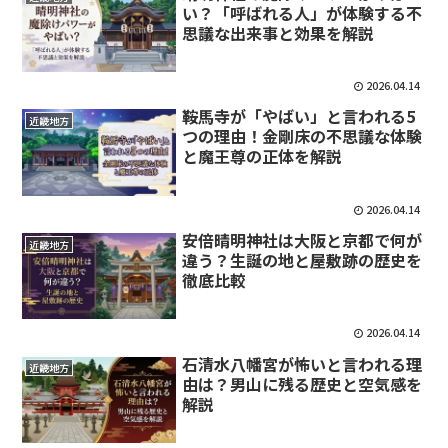
い？「呼ばれる人」が体験する不
思議な出来事と効果を解説
2026.04.14
鞍馬寺が「やばい」と言われる5
近畿地方
つの理由！金剛床の不思議な体験
と魔王尊の正体を解説
2026.04.14
安倍晴明神社は大阪と京都で何が
近畿地方
違う？生誕の地と屋敷跡の歴史を
徹底比較
2026.04.14
石清水八幡宮が怖いと言われる理
近畿地方
由は？男山に残る歴史と空気感を
解説