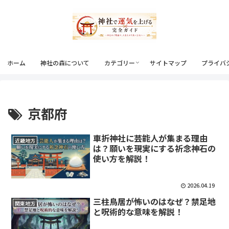
ホーム
神社の森について
カテゴリー
サイトマップ
プライバ
京都府
車折神社に芸能人が集まる理由
近畿地方
は？願いを現実にする祈念神石の
使い方を解説！
2026.04.19
三柱鳥居が怖いのはなぜ？禁足地
関東地方
と呪術的な意味を解説！