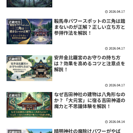
2026.04.17
鞍馬寺パワースポットの三角は踏
近畿地方
まないのが正解？正しい立ち方と
参拝作法を解説！
2026.04.17
安井金比羅宮のお守りの持ち方
近畿地方
は？効果を高めるコツと注意点を
解説！
2026.04.17
なぜ吉田神社の建物は八角形なの
近畿地方
か？「大元宮」に宿る吉田神道の
魔力と不思議体験を解説！
2026.04.14
晴明神社の魔除けパワーがやば
近畿地方