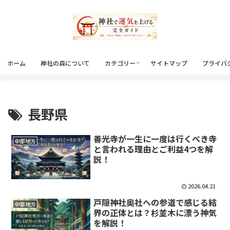
ホーム
神社の森について
カテゴリー
サイトマップ
プライバ
長野県
善光寺が一生に一度は行くべき寺
中部地方
と言われる理由とご利益4つを解
説！
2026.04.21
戸隠神社奥社への参道で感じる結
中部地方
界の正体とは？杉並木に漂う神気
を解説！