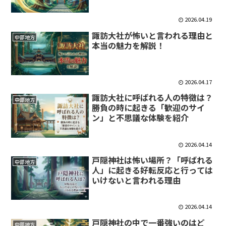
2026.04.19
諏訪大社が怖いと言われる理由と
中部地方
本当の魅力を解説！
2026.04.17
諏訪大社に呼ばれる人の特徴は？
中部地方
勝負の時に起きる「歓迎のサイ
ン」と不思議な体験を紹介
2026.04.14
戸隠神社は怖い場所？「呼ばれる
中部地方
人」に起きる好転反応と行っては
いけないと言われる理由
2026.04.14
戸隠神社の中で一番強いのはど
中部地方