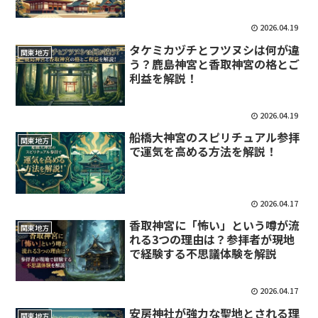
2026.04.19
タケミカヅチとフツヌシは何が違
関東地方
う？鹿島神宮と香取神宮の格とご
利益を解説！
2026.04.19
船橋大神宮のスピリチュアル参拝
関東地方
で運気を高める方法を解説！
2026.04.17
香取神宮に「怖い」という噂が流
関東地方
れる3つの理由は？参拝者が現地
で経験する不思議体験を解説
2026.04.17
安房神社が強力な聖地とされる理
関東地方