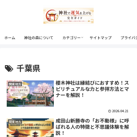
ホーム
神社の森について
カテゴリー
サイトマップ
プライバ
千葉県
櫻木神社は縁結びにおすすめ！ス
関東地方
ピリチュアルな力と参拝方法とマ
ナーを解説！
2026.04.21
成田山新勝寺の「お不動様」に呼
関東地方
ばれる人の特徴と不思議体験を解
説！