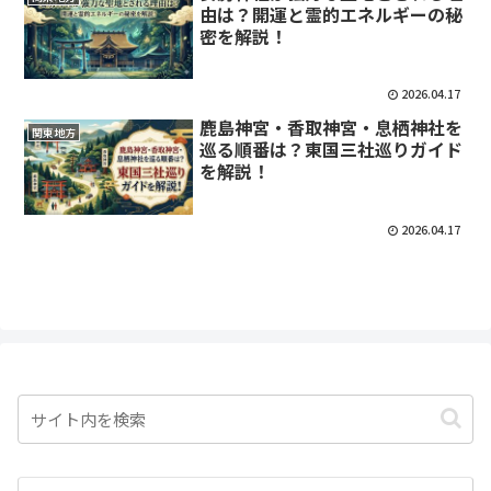
由は？開運と霊的エネルギーの秘
密を解説！
2026.04.17
鹿島神宮・香取神宮・息栖神社を
関東地方
巡る順番は？東国三社巡りガイド
を解説！
2026.04.17