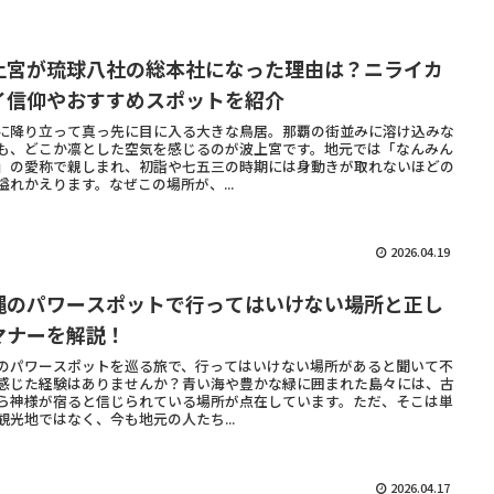
上宮が琉球八社の総本社になった理由は？ニライカ
イ信仰やおすすめスポットを紹介
に降り立って真っ先に目に入る大きな鳥居。那覇の街並みに溶け込みな
も、どこか凛とした空気を感じるのが波上宮です。地元では「なんみん
」の愛称で親しまれ、初詣や七五三の時期には身動きが取れないほどの
溢れかえります。なぜこの場所が、...
2026.04.19
縄のパワースポットで行ってはいけない場所と正し
マナーを解説！
のパワースポットを巡る旅で、行ってはいけない場所があると聞いて不
感じた経験はありませんか？青い海や豊かな緑に囲まれた島々には、古
ら神様が宿ると信じられている場所が点在しています。ただ、そこは単
観光地ではなく、今も地元の人たち...
2026.04.17