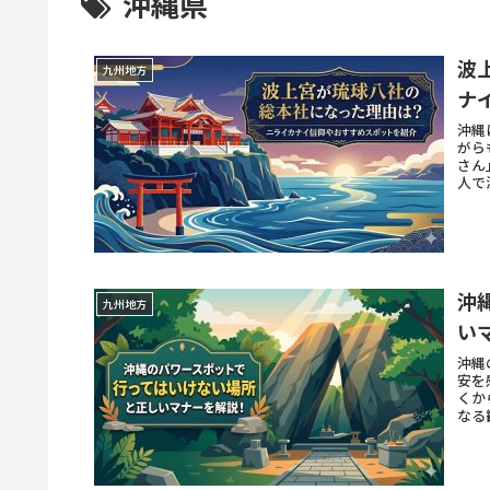
沖縄県
波
九州地方
ナ
沖縄
がら
さん
人で
沖
九州地方
い
沖縄
安を
くか
なる