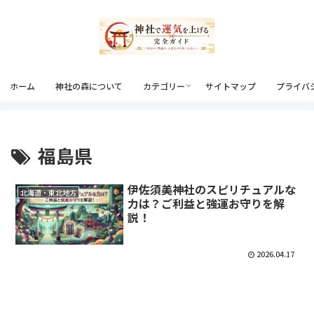
ホーム
神社の森について
カテゴリー
サイトマップ
プライバ
福島県
伊佐須美神社のスピリチュアルな
北海道・東北地方
力は？ご利益と強運お守りを解
説！
2026.04.17