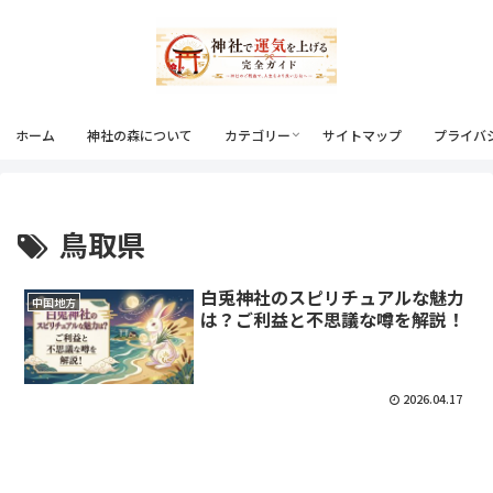
ホーム
神社の森について
カテゴリー
サイトマップ
プライバ
鳥取県
白兎神社のスピリチュアルな魅力
中国地方
は？ご利益と不思議な噂を解説！
2026.04.17