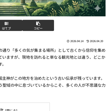
はてブ
コピー
2026.04.14
2026.04.20
の通り「多くの気が集まる場所」として古くから信仰を集め
ていますが、現地を訪れると単なる観光地とは違う、どこか
す。
国主神がこの地方を治めたという古い伝承が残っています。
う聖域の中に息づいているからこそ、多くの人が不思議な力
次